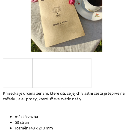
A
J
Í
T
?
HLEDAT
Knížečka je určena ženám, které cítí, že jejich vlastní cesta je teprve na
začátku, ale i pro ty, které už své světlo našly.
měkká vazba
53 stran
rozměr 148 x 210 mm