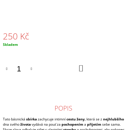
250 Kč
Měrná
Skladem
cena:
DO
KOŠÍKU
POPIS
Tato básnická
sbírka
zachycuje intimní
cestu ženy
, která se z
nejhlubšího
dna svého
života
vydává na pouť za
pochopením
a
přijetím
sebe sama.
Skrze slova odhaluje střet s vlastními
strachy
a pochybnostmi, aby nakonec