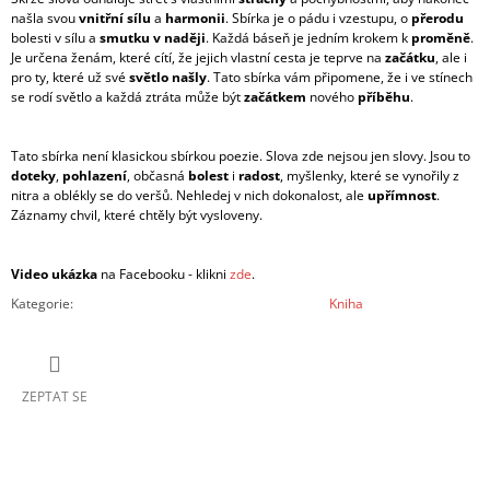
našla svou
vnitřní sílu
a
harmonii
. Sbírka je o pádu i vzestupu, o
přerodu
bolesti v sílu a
smutku v naději
. Každá báseň je jedním krokem k
proměně
.
Je určena ženám, které cítí, že jejich vlastní cesta je teprve na
začátku
, ale i
pro ty, které už své
světlo našly
. Tato sbírka vám připomene, že i ve stínech
se rodí světlo a každá ztráta může být
začátkem
nového
příběhu
.
Tato sbírka není klasickou sbírkou poezie. Slova zde nejsou jen slovy. Jsou to
doteky
,
pohlazení
, občasná
bolest
i
radost
, myšlenky, které se vynořily z
nitra a oblékly se do veršů. Nehledej v nich dokonalost, ale
upřímnost
.
Záznamy chvil, které chtěly být vysloveny.
Video ukázka
na Facebooku - klikni
zde
.
Kategorie
:
Kniha
ZEPTAT SE