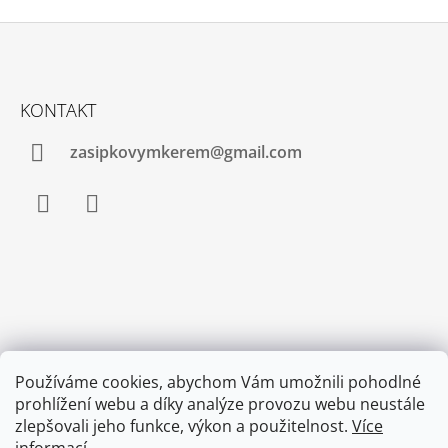
Z
Á
KONTAKT
P
A
zasipkovymkerem@gmail.com
T
Í
Facebook
Instagram
INFORMACE PRO VÁS
Používáme cookies, abychom Vám umožnili pohodlné
Doprava a platba
prohlížení webu a díky analýze provozu webu neustále
zlepšovali jeho funkce, výkon a použitelnost.
Více
Obchodní podmínky