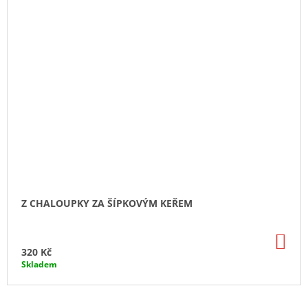
M
K
E
Ř
E
M
Z CHALOUPKY ZA ŠÍPKOVÝM KEŘEM
DO
KO
320 Kč
Skladem