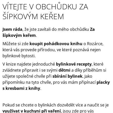
VÍTEJTE V OBCHŮDKU ZA
ŠÍPKOVÝM KEŘEM
Jsem ráda
, že jste zavítali do mého obchůdku
Za
šípkovým keřem
.
Můžete si zde
koupit
pohádkovou knihu
o Rozárce,
která vás provede přírodou, ve které poznává nejen
bylinkové bytosti.
V knize najdete jednoduché
bylinkové recepty
, které
zvládnete připravit i se svými
dětmi
a díky příběhům si
užijete společné chvíle při
sbírání bylinek
. Jako
připomínku na tyto chvíle, pro vás mám připínací
placky
s kresbami z knihy
.
Pokud se chcete o bylinkách dozvědět více a naučit se je
využívat v kuchyni při vaření
, jsou zde pro vás