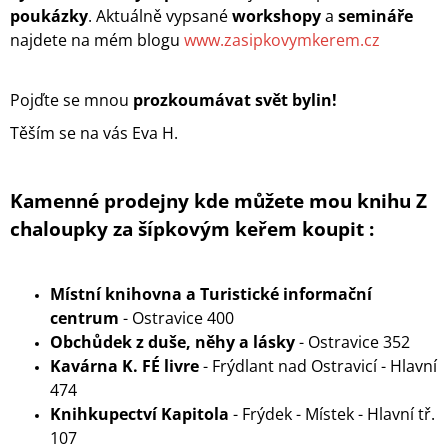
poukázky
.
Aktuálně vypsané
workshopy
a
semináře
najdete na mém blogu
www.zasipkovymkerem.cz
Pojďte se mnou
prozkoumávat svět bylin!
Těším se na vás
Eva H.
Kamenné prodejny kde můžete mou knihu Z
chaloupky za šípkovým keřem koupit :
Místní knihovna a Turistické informační
centrum
- Ostravice 400
Obchůdek z duše, něhy a lásky
- Ostravice 352
Kavárna K. FÉ livre
- Frýdlant nad Ostravicí - Hlavní
474
Knihkupectví Kapitola
- Frýdek - Místek - Hlavní tř.
107