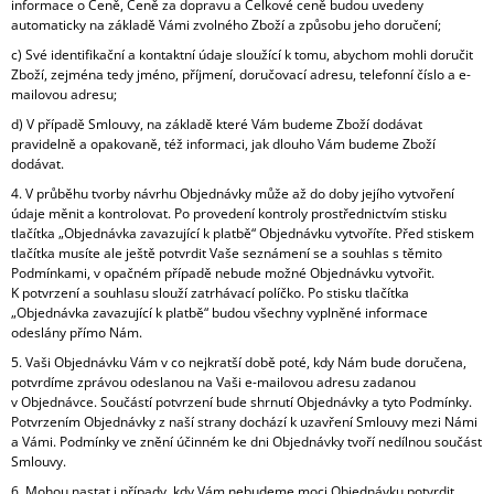
informace o Ceně, Ceně za dopravu a Celkové ceně budou uvedeny
automaticky na základě Vámi zvolného Zboží a způsobu jeho doručení;
c) Své identifikační a kontaktní údaje sloužící k tomu, abychom mohli doručit
Zboží, zejména tedy jméno, příjmení, doručovací adresu, telefonní číslo a e-
mailovou adresu;
d) V případě Smlouvy, na základě které Vám budeme Zboží dodávat
pravidelně a opakovaně, též informaci, jak dlouho Vám budeme Zboží
dodávat.
4. V průběhu tvorby návrhu Objednávky může až do doby jejího vytvoření
údaje měnit a kontrolovat. Po provedení kontroly prostřednictvím stisku
tlačítka „Objednávka zavazující k platbě“ Objednávku vytvoříte. Před stiskem
tlačítka musíte ale ještě potvrdit Vaše seznámení se a souhlas s těmito
Podmínkami, v opačném případě nebude možné Objednávku vytvořit.
K potvrzení a souhlasu slouží zatrhávací políčko. Po stisku tlačítka
„Objednávka zavazující k platbě“ budou všechny vyplněné informace
odeslány přímo Nám.
5. Vaši Objednávku Vám v co nejkratší době poté, kdy Nám bude doručena,
potvrdíme zprávou odeslanou na Vaši e-mailovou adresu zadanou
v Objednávce. Součástí potvrzení bude shrnutí Objednávky a tyto Podmínky.
Potvrzením Objednávky z naší strany dochází k uzavření Smlouvy mezi Námi
a Vámi. Podmínky ve znění účinném ke dni Objednávky tvoří nedílnou součást
Smlouvy.
6. Mohou nastat i případy, kdy Vám nebudeme moci Objednávku potvrdit.