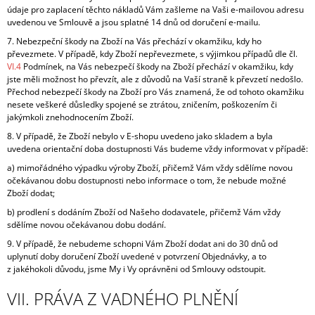
údaje pro zaplacení těchto nákladů Vám zašleme na Vaši e-mailovou adresu
uvedenou ve Smlouvě a jsou splatné 14 dnů od doručení e-mailu.
7.
Nebezpeční škody na Zboží na Vás přechází v okamžiku, kdy ho
převezmete. V případě, kdy Zboží nepřevezmete, s výjimkou případů dle čl.
VI.
4
Podmínek, na Vás nebezpečí škody na Zboží přechází v okamžiku, kdy
jste měli možnost ho převzít, ale z důvodů na Vaší straně k převzetí nedošlo.
Přechod nebezpečí škody na Zboží pro Vás znamená, že od tohoto okamžiku
nesete veškeré důsledky spojené se ztrátou, zničením, poškozením či
jakýmkoli znehodnocením Zboží.
8. V případě, že Zboží nebylo v E-shopu uvedeno jako skladem a byla
uvedena orientační doba dostupnosti Vás budeme vždy informovat v případě:
a) mimořádného výpadku výroby Zboží, přičemž Vám vždy sdělíme novou
očekávanou dobu dostupnosti nebo informace o tom, že nebude možné
Zboží dodat;
b) prodlení s dodáním Zboží od Našeho dodavatele, přičemž Vám vždy
sdělíme novou očekávanou dobu dodání.
9.
V případě, že nebudeme schopni Vám Zboží dodat ani do 30 dnů od
uplynutí doby doručení Zboží uvedené v potvrzení Objednávky, a to
z jakéhokoli důvodu, jsme My i Vy oprávněni od Smlouvy odstoupit.
VII. PRÁVA Z VADNÉHO PLNĚNÍ