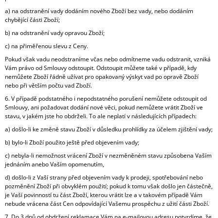
a) na odstranění vady dodáním nového Zboží bez vady, nebo dodáním
chybějící části Zboží;
b) na odstranění vady opravou Zboží;
c) na přiměřenou slevu z Ceny.
Pokud však vadu neodstraníme včas nebo odmítneme vadu odstranit, vzniká
Vám právo od Smlouvy odstoupit. Odstoupit můžete také v případě, kdy
nemůžete Zboží řádně užívat pro opakovaný výskyt vad po opravě Zboží
nebo při větším počtu vad Zboží.
6. V případě podstatného i nepodstatného porušení nemůžete odstoupit od
Smlouvy, ani požadovat dodání nové věci, pokud nemůžete vrátit Zboží ve
stavu, v jakém jste ho obdrželi. To ale neplatí v následujících případech:
a) došlo-li ke změně stavu Zboží v důsledku prohlídky za účelem zjištění vady;
b) bylo-li Zboží použito ještě před objevením vady;
c) nebyla-li nemožnost vrácení Zboží v nezměněném stavu způsobena Vaším
jednáním anebo Vaším opomenutím,
d) došlo-li z Vaší strany před objevením vady k prodeji, spotřebování nebo
pozměnění Zboží při obvyklém použití; pokud k tomu však došlo jen částečně,
je Vaší povinností tu část Zboží, kterou vrátit lze a v takovém případě Vám
nebude vrácena část Cen odpovídající Vašemu prospěchu z užití části Zboží.
7. Do 3 dnů od obdržení reklamace Vám na e-mailovou adresu potvrdíme, že