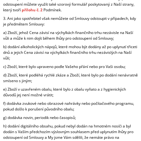
odstoupení můžete využít také vzorový formulář poskytovaný z Naší strany,
který tvoří
přílohu č. 2
Podmínek.
3. Ani jako spotřebitel však nemůžete od Smlouvy odstoupit v případech, kdy
je předmětem Smlouvy:
a) Zboží, jehož Cena závisí na výchylkách finančního trhu nezávisle na Naší
vůli a může k nim dojít během lhůty pro odstoupení od Smlouvy;
b) dodání alkoholických nápojů, které mohou být dodány až po uplynutí třiceti
dnů a jejich Cena závisí na výchylkách finančního trhu nezávislých na Naší
vůli;
c) Zboží, které bylo upraveno podle Vašeho přání nebo pro Vaši osobu;
d) Zboží, které podléhá rychlé zkáze a Zboží, které bylo po dodání nenávratně
smíseno s jiným;
e) Zboží v uzavřeném obalu, které bylo z obalu vyňato a z hygienických
důvodů jej není možné vrátit;
f) dodávka zvukové nebo obrazové nahrávky nebo počítačového programu,
pokud došlo k porušení původního obalu;
g) dodávka novin, periodik nebo časopisů;
h) dodání digitálního obsahu, pokud nebyl dodán na hmotném nosiči a byl
dodán s Vaším předchozím výslovným souhlasem před uplynutím lhůty pro
odstoupení od Smlouvy a My jsme Vám sdělili, že nemáte právo na