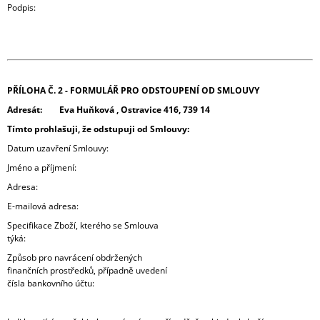
Podpis:
PŘÍLOHA Č. 2 - FORMULÁŘ PRO ODSTOUPENÍ OD SMLOUVY
Adresát:
Eva Huňková , Ostravice 416, 739 14
Tímto prohlašuji, že odstupuji od Smlouvy:
Datum uzavření Smlouvy:
Jméno a příjmení:
Adresa:
E-mailová adresa:
Specifikace Zboží, kterého se Smlouva
týká:
Způsob pro navrácení obdržených
finančních prostředků, případně uvedení
čísla bankovního účtu: