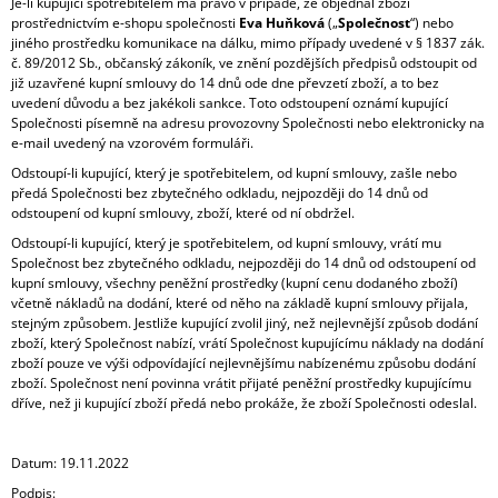
Je-li kupující spotřebitelem má právo v případě, že objednal zboží
prostřednictvím e-shopu společnosti
Eva Huňková
(„
Společnost
“) nebo
jiného prostředku komunikace na dálku, mimo případy uvedené v § 1837 zák.
č. 89/2012 Sb., občanský zákoník, ve znění pozdějších předpisů odstoupit od
již uzavřené kupní smlouvy do 14 dnů ode dne převzetí zboží, a to bez
uvedení důvodu a bez jakékoli sankce. Toto odstoupení oznámí kupující
Společnosti písemně na adresu provozovny Společnosti nebo elektronicky na
e-mail uvedený na vzorovém formuláři.
Odstoupí-li kupující, který je spotřebitelem, od kupní smlouvy, zašle nebo
předá Společnosti bez zbytečného odkladu, nejpozději do 14 dnů od
odstoupení od kupní smlouvy, zboží, které od ní obdržel.
Odstoupí-li kupující, který je spotřebitelem, od kupní smlouvy, vrátí mu
Společnost bez zbytečného odkladu, nejpozději do 14 dnů od odstoupení od
kupní smlouvy, všechny peněžní prostředky (kupní cenu dodaného zboží)
včetně nákladů na dodání, které od něho na základě kupní smlouvy přijala,
stejným způsobem. Jestliže kupující zvolil jiný, než nejlevnější způsob dodání
zboží, který Společnost nabízí, vrátí Společnost kupujícímu náklady na dodání
zboží pouze ve výši odpovídající nejlevnějšímu nabízenému způsobu dodání
zboží. Společnost není povinna vrátit přijaté peněžní prostředky kupujícímu
dříve, než ji kupující zboží předá nebo prokáže, že zboží Společnosti odeslal.
Datum: 19.11.2022
Podpis: