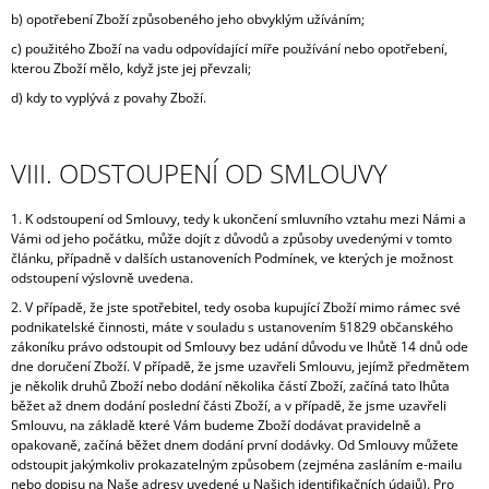
b) opotřebení Zboží způsobeného jeho obvyklým užíváním;
c) použitého Zboží na vadu odpovídající míře používání nebo opotřebení,
kterou Zboží mělo, když jste jej převzali;
d) kdy to vyplývá z povahy Zboží.
VIII. ODSTOUPENÍ OD SMLOUVY
1. K odstoupení od Smlouvy, tedy k ukončení smluvního vztahu mezi Námi a
Vámi od jeho počátku, může dojít z důvodů a způsoby uvedenými v tomto
článku, případně v dalších ustanoveních Podmínek, ve kterých je možnost
odstoupení výslovně uvedena.
2.
V případě, že jste spotřebitel, tedy osoba kupující Zboží mimo rámec své
podnikatelské činnosti, máte v souladu s ustanovením §1829 občanského
zákoníku právo odstoupit od Smlouvy bez udání důvodu ve lhůtě 14 dnů ode
dne doručení Zboží. V případě, že jsme uzavřeli Smlouvu, jejímž předmětem
je několik druhů Zboží nebo dodání několika částí Zboží, začíná tato lhůta
běžet až dnem dodání poslední části Zboží, a v případě, že jsme uzavřeli
Smlouvu, na základě které Vám budeme Zboží dodávat pravidelně a
opakovaně, začíná běžet dnem dodání první dodávky. Od Smlouvy můžete
odstoupit jakýmkoliv prokazatelným způsobem (zejména zasláním e-mailu
nebo dopisu na Naše adresy uvedené u Našich identifikačních údajů). Pro