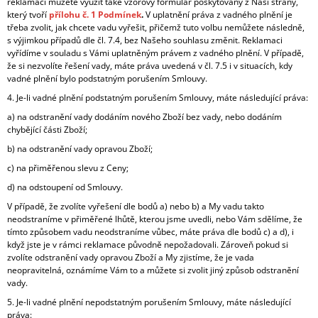
reklamaci můžete využít také vzorový formulář poskytovaný z Naší strany,
který tvoří
přílohu č. 1 Podmínek
.
V uplatnění práva z vadného plnění je
třeba zvolit, jak chcete vadu vyřešit, přičemž tuto volbu nemůžete následně,
s výjimkou případů dle čl. 7.4, bez Našeho souhlasu změnit. Reklamaci
vyřídíme v souladu s Vámi uplatněným právem z vadného plnění. V případě,
že si nezvolíte řešení vady, máte práva uvedená v čl. 7.5 i v situacích, kdy
vadné plnění bylo podstatným porušením Smlouvy.
4. Je-li vadné plnění podstatným porušením Smlouvy, máte následující práva:
a) na odstranění vady dodáním nového Zboží bez vady, nebo dodáním
chybějící části Zboží;
b) na odstranění vady opravou Zboží;
c) na přiměřenou slevu z Ceny;
d) na odstoupení od Smlouvy.
V případě, že zvolíte vyřešení dle bodů a) nebo b) a My vadu takto
neodstraníme v přiměřené lhůtě, kterou jsme uvedli, nebo Vám sdělíme, že
tímto způsobem vadu neodstraníme vůbec, máte práva dle bodů c) a d), i
když jste je v rámci reklamace původně nepožadovali. Zároveň pokud si
zvolíte odstranění vady opravou Zboží a My zjistíme, že je vada
neopravitelná, oznámíme Vám to a můžete si zvolit jiný způsob odstranění
vady.
5. Je-li vadné plnění nepodstatným porušením Smlouvy, máte následující
práva: