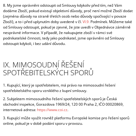
8. My jsme oprávněni odstoupit od Smlouvy kdykoliv před tím, než Vám
dodáme Zboží, pokud existují objektivní důvody, proč není možné Zboží dodat
(zejména důvody na straně třetích osob nebo důvody spočívající v povaze
Zboží), a to i před uplynutím doby uvedené v čl.
VI.9.
Podmínek. Můžeme také
od Smlouvy odstoupit, pokud je zjevné, že jste uvedli v Objednávce záměrně
nesprávné informace. V případě, že nakupujete zboží v rámci své
podnikatelské činnosti, tedy jako podnikatel, jsme oprávněni od Smlouvy
odstoupit kdykoli, i bez udání důvodu.
IX. MIMOSOUDNÍ ŘEŠENÍ
SPOTŘEBITELSKÝCH SPORŮ
1. Kupující, který je spotřebitelem, má právo na mimosoudní řešení
spotřebitelského sporu vzniklého z kupní smlouvy.
2. Subjektem mimosoudního řešení spotřebitelských sporů je Česká
obchodní inspekce, Gorazdova 1969/24, 120 00 Praha 2, IČO 00020869,
internetová adresa:
https://www.coi.cz
.
3. Kupující může využít rovněž platformu Evropské komise pro řešení sporů
online, pokud je v době podání sporu v provozu.