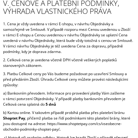
V. CENOVÉ A PLATEBNÍ PODMÍNKY,
VÝHRADA VLASTNICKÉHO PRÁVA
1. Cena je vždy uvedena v rámci E-shopu, v návrhu Objednávky a
samozřejmě ve Smlouvě. V případě rozporu mezi Cenou uvedenou u Zboží
v rámci E-shopu a Cenou uvedenou v návrhu Objednávky se uplatní Cena
uvedená v návrhu Objednávky, která bude vždy totožná s cenou ve Smlouvě.
V rámci návrhu Objednávky je též uvedena Cena za dopravu, případně
podmínky, kdy je doprava zdarma.
2. Celková cena je uvedena včetně DPH včetně veškerých poplatků
stanovených zákonem.
3. Platbu Celkové ceny po Vás budeme požadovat po uzavření Smlouvy a
před předáním Zboží. Úhradu Celkové ceny můžete provést
následujícími
způsoby:
a) Bankovním převodem. Informace pro provedení platby Vám zašleme
v rámci potvrzení Objednávky. V případě platby bankovním převodem je
Celková cena splatná do
5 dnů
b) Kartou online. V takovém případě probíhá platba přes platební bránu
Shoptet Pay
, přičemž platba se řídí podmínkami této platební brány, které
jsou dostupné na adrese: https://www.shoptetpay.com/cs/vseobecne-
obchodni-podminky-shoptet-pay/
.
c) Hotově při osobním odběru. Hotově lze hradit Zboží v případě převzetí