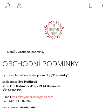
K
Přejít
NÁKUP
M
HLEDAT
na
KOŠÍK
O
PŘIHLÁŠENÍ
ZPĚT
ZPĚT
obsah
Š
Í
C
K
O
P
O
T
Domů
/
Obchodní podmínky
Ř
OBCHODNÍ PODMÍNKY
E
B
U
Tyto všeobecné obchodní podmínky (“
Podmínky
”)
J
společnosti
Eva Huňková
se sídlem
Ostravice 416, 739 14 Ostravice
E
IČO
68166133
,
T
E-mail:
zasipkovymkerem@gmail.com
E
Tel.: +420733689894
N
(dále jenom „
Prodávající
”)