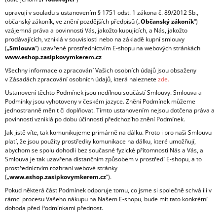
A
upravují v souladu s ustanovením § 1751 odst. 1 zákona č. 89/2012 Sb.,
J
občanský zákoník, ve znění pozdějších předpisů („
Občanský zákoník
“)
vzájemná práva a povinnosti Vás, jakožto kupujících, a Nás, jakožto
Í
prodávajících, vzniklá v souvislosti nebo na základě kupní smlouvy
T
(„
Smlouva
“) uzavřené prostřednictvím E-shopu na webových stránkách
www.eshop.zasipkovymkerem.cz
?
Všechny informace o zpracování Vašich osobních údajů jsou obsaženy
v Zásadách zpracování osobních údajů, která naleznete
zde.
Ustanovení těchto Podmínek jsou nedílnou součástí Smlouvy. Smlouva a
Podmínky jsou vyhotoveny v českém jazyce. Znění Podmínek můžeme
jednostranně měnit či doplňovat. Tímto ustanovením nejsou dotčena práva a
HLEDAT
povinnosti vzniklá po dobu účinnosti předchozího znění Podmínek.
Jak jistě víte, tak komunikujeme primárně na dálku. Proto i pro naši Smlouvu
platí, že jsou použity prostředky komunikace na dálku, které umožňují,
abychom se spolu dohodli bez současné fyzické přítomnosti Nás a Vás, a
Smlouva je tak uzavřena distančním způsobem v prostředí E-shopu, a to
prostřednictvím rozhraní webové stránky
(„
www.eshop.zasipkovymkerem.cz
“).
Pokud některá část Podmínek odporuje tomu, co jsme si společně schválili v
rámci procesu Vašeho nákupu na Našem E-shopu, bude mít tato konkrétní
dohoda před Podmínkami přednost.