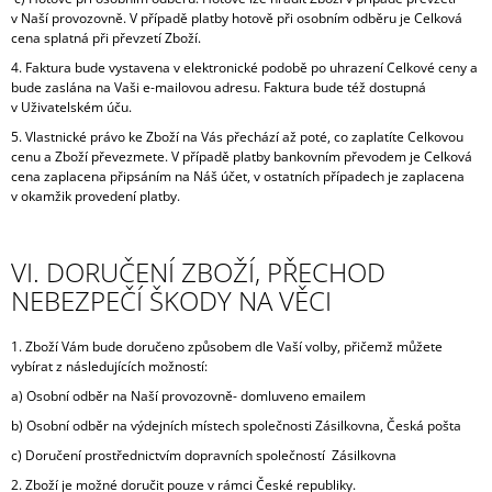
v Naší provozovně. V případě platby hotově při osobním odběru je Celková
cena splatná při převzetí Zboží.
4. Faktura bude vystavena v elektronické podobě po uhrazení Celkové ceny a
bude zaslána na Vaši e-mailovou adresu. Faktura bude též dostupná
v Uživatelském úču.
5. Vlastnické právo ke Zboží na Vás přechází až poté, co zaplatíte Celkovou
cenu a Zboží převezmete. V případě platby bankovním převodem je Celková
cena zaplacena připsáním na Náš účet, v ostatních případech je zaplacena
v okamžik provedení platby.
VI. DORUČENÍ ZBOŽÍ, PŘECHOD
NEBEZPEČÍ ŠKODY NA VĚCI
1. Zboží Vám bude doručeno způsobem dle Vaší volby, přičemž můžete
vybírat z následujících možností:
a) Osobní odběr na Naší provozovně- domluveno emailem
b) Osobní odběr na výdejních místech společnosti Zásilkovna, Česká pošta
c) Doručení prostřednictvím dopravních společností Zásilkovna
2. Zboží je možné doručit pouze v rámci České republiky.