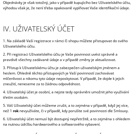
Objednávky je však totožný, jako v případě kupujícího bez Uživatelského účtu,
výhodou však je, že není třeba opakovaně vyplňovat Vaše identifikační údaje.
IV. UŽIVATELSKÝ ÚČET
1. Na základě Vaší registrace v rámci E-shopu můžete přistupovat do svého
Uživatelského účtu.
2. Při registraci Uživatelského účtu je Vaše povinnost uvést správně a
pravdivě všechny zadávané údaje a v případě změny je aktualizovat.
3. Přístup k Uživatelskému účtu je zabezpečen uživatelským jménem a
heslem. Ohledně těchto přístupových je Vaší povinností zachovávat
mlčenlivost a nikomu tyto údaje neposkytovat. V případě, že dojde k jejich
zneužití, neneseme za to žádnou odpovědnost.
4. Uživatelský účet je osobní, a nejste tedy oprávněni umožnit jeho využívání
třetím osobám.
5. Váš Uživatelský účet můžeme zrušit, a to zejména v případě, když jej více,
než 1
rok
nevyužíváte, či v případě, kdy porušíte své povinnosti dle Smlouvy.
6. Uživatelský účet nemusí být dostupný nepřetržitě, a to zejména s ohledem
na nutnou údržbu hardwarového a softwarového vybavení.