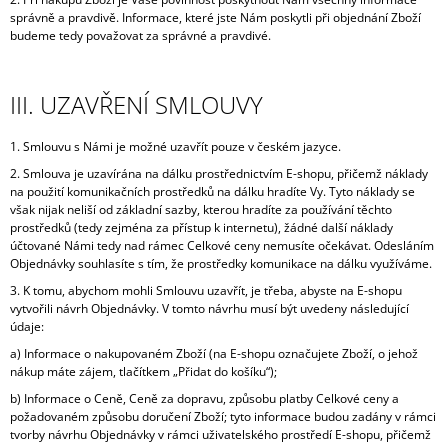
správně a pravdivě. Informace, které jste Nám poskytli při objednání Zboží
budeme tedy považovat za správné a pravdivé.
III. UZAVŘENÍ SMLOUVY
1. Smlouvu s Námi je možné uzavřít pouze v českém jazyce.
2. Smlouva je uzavírána na dálku prostřednictvím E-shopu, přičemž náklady
na použití komunikačních prostředků na dálku hradíte Vy. Tyto náklady se
však nijak neliší od základní sazby, kterou hradíte za používání těchto
prostředků (tedy zejména za přístup k internetu), žádné další náklady
účtované Námi tedy nad rámec Celkové ceny nemusíte očekávat. Odesláním
Objednávky souhlasíte s tím, že prostředky komunikace na dálku využíváme.
3. K tomu, abychom mohli Smlouvu uzavřít, je třeba, abyste na E-shopu
vytvořili návrh Objednávky. V tomto návrhu musí být uvedeny následující
údaje:
a) Informace o nakupovaném Zboží (na E-shopu označujete Zboží, o jehož
nákup máte zájem, tlačítkem „Přidat do košíku“);
b) Informace o Ceně, Ceně za dopravu, způsobu platby Celkové ceny a
požadovaném způsobu doručení Zboží; tyto informace budou zadány v rámci
tvorby návrhu Objednávky v rámci uživatelského prostředí E-shopu, přičemž