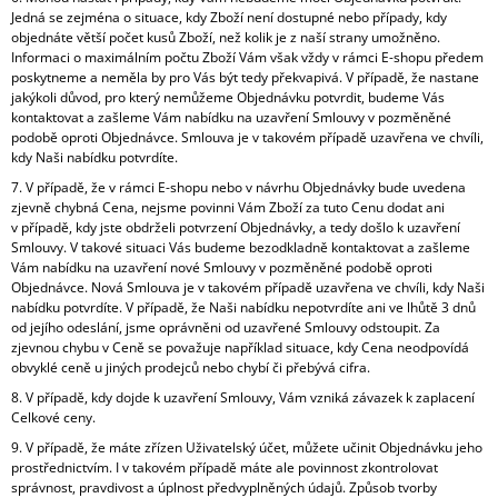
Jedná se zejména o situace, kdy Zboží není dostupné nebo případy, kdy
objednáte větší počet kusů Zboží, než kolik je z naší strany umožněno.
Informaci o maximálním počtu Zboží Vám však vždy v rámci E-shopu předem
poskytneme a neměla by pro Vás být tedy překvapivá. V případě, že nastane
jakýkoli důvod, pro který nemůžeme Objednávku potvrdit, budeme Vás
kontaktovat a zašleme Vám nabídku na uzavření Smlouvy v pozměněné
podobě oproti Objednávce. Smlouva je v takovém případě uzavřena ve chvíli,
kdy Naši nabídku potvrdíte.
7. V případě, že v rámci E-shopu nebo v návrhu Objednávky bude uvedena
zjevně chybná Cena, nejsme povinni Vám Zboží za tuto Cenu dodat ani
v případě, kdy jste obdrželi potvrzení Objednávky, a tedy došlo k uzavření
Smlouvy. V takové situaci Vás budeme bezodkladně kontaktovat a zašleme
Vám nabídku na uzavření nové Smlouvy v pozměněné podobě oproti
Objednávce. Nová Smlouva je v takovém případě uzavřena ve chvíli, kdy Naši
nabídku potvrdíte. V případě, že Naši nabídku nepotvrdíte ani ve lhůtě 3 dnů
od jejího odeslání, jsme oprávněni od uzavřené Smlouvy odstoupit. Za
zjevnou chybu v Ceně se považuje například situace, kdy Cena neodpovídá
obvyklé ceně u jiných prodejců nebo chybí či přebývá cifra.
8. V případě, kdy dojde k uzavření Smlouvy, Vám vzniká závazek k zaplacení
Celkové ceny.
9. V případě, že máte zřízen Uživatelský účet, můžete učinit Objednávku jeho
prostřednictvím. I v takovém případě máte ale povinnost zkontrolovat
správnost, pravdivost a úplnost předvyplněných údajů. Způsob tvorby