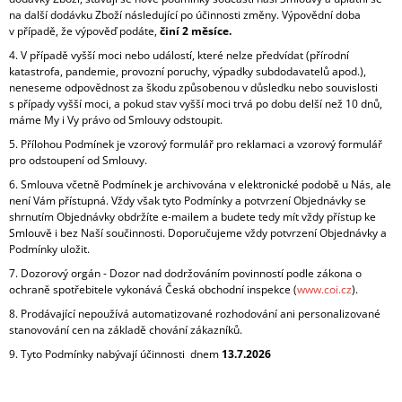
na další dodávku Zboží následující po účinnosti změny. Výpovědní doba
v případě, že výpověď podáte,
činí 2 měsíce.
4. V případě vyšší moci nebo událostí, které nelze předvídat (přírodní
katastrofa, pandemie, provozní poruchy, výpadky subdodavatelů apod.),
neneseme odpovědnost za škodu způsobenou v důsledku nebo souvislosti
s případy vyšší moci, a pokud stav vyšší moci trvá po dobu delší než 10 dnů,
máme My i Vy právo od Smlouvy odstoupit.
5. Přílohou Podmínek je vzorový formulář pro reklamaci a vzorový formulář
pro odstoupení od Smlouvy.
6. Smlouva včetně Podmínek je archivována v elektronické podobě u Nás, ale
není Vám přístupná. Vždy však tyto Podmínky a potvrzení Objednávky se
shrnutím Objednávky obdržíte e-mailem a budete tedy mít vždy přístup ke
Smlouvě i bez Naší součinnosti. Doporučujeme vždy potvrzení Objednávky a
Podmínky uložit.
7. Dozorový orgán -
Dozor nad dodržováním povinností podle zákona o
ochraně spotřebitele vykonává Česká obchodní inspekce (
www.coi.cz
).
8. Prodávající nepoužívá automatizované rozhodování ani personalizované
stanovování cen na základě chování zákazníků.
9. Tyto Podmínky nabývají účinnosti dnem
13.7.2026