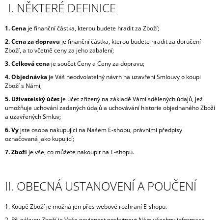
I. NĚKTERÉ DEFINICE
1. Cena
je finanční částka, kterou budete hradit za Zboží;
2. Cena za dopravu
je finanční částka, kterou budete hradit za doručení
Zboží, a to včetně ceny za jeho zabalení;
3. Celková cena
je součet Ceny a Ceny za dopravu;
4. Objednávka
je Váš neodvolatelný návrh na uzavření Smlouvy o koupi
Zboží s Námi;
5. Uživatelský účet
je účet zřízený na základě Vámi sdělených údajů, jež
umožňuje uchování zadaných údajů a uchovávání historie objednaného Zboží
a uzavřených Smluv;
6. Vy
jste osoba nakupující na Našem E-shopu, právními předpisy
označovaná jako kupující;
7. Zboží
je vše, co můžete nakoupit na E-shopu.
II. OBECNÁ USTANOVENÍ A POUČENÍ
1. Koupě Zboží je možná jen přes webové rozhraní E-shopu.
2. Při nákupu Zboží je Vaše povinnost poskytnout Nám všechny informace