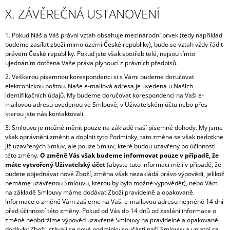
X. ZÁVĚREČNÁ USTANOVENÍ
1. Pokud Náš a Váš právní vztah obsahuje mezinárodní prvek (tedy například
budeme zasílat zboží mimo území České republiky), bude se vztah vždy řádit
právem České republiky. Pokud jste však spotřebitelé, nejsou tímto
ujednáním dotčena Vaše práva plynoucí z právních předpisů.
2. Veškerou písemnou korespondenci si s Vámi budeme doručovat
elektronickou poštou. Naše e-mailová adresa je uvedena u Našich
identifikačních údajů. My budeme doručovat korespondenci na Vaši e-
mailovou adresu uvedenou ve Smlouvě, v Uživatelském účtu nebo přes
kterou jste nás kontaktovali.
3. Smlouvu je možné měnit pouze na základě naší písemné dohody. My jsme
však oprávněni změnit a doplnit tyto Podmínky, tato změna se však nedotkne
již uzavřených Smluv, ale pouze Smluv, které budou uzavřeny po účinnosti
této změny.
O změně Vás však budeme informovat pouze v případě, že
máte vytvořený Uživatelský účet
(abyste tuto informaci měli v případě, že
budete objednávat nové Zboží, změna však nezakládá právo výpovědi, jelikož
nemáme uzavřenou Smlouvu, kterou by bylo možné vypovědět), nebo Vám
na základě Smlouvy máme dodávat Zboží pravidelně a opakovaně.
Informace o změně Vám zašleme na Vaši e-mailovou adresu nejméně 14 dní
před účinností této změny. Pokud od Vás do 14 dnů od zaslání informace o
změně neobdržíme výpověď uzavřené Smlouvy na pravidelné a opakované
dodávky Zboží, stávají se nové podmínky součástí naší Smlouvy a uplatní se