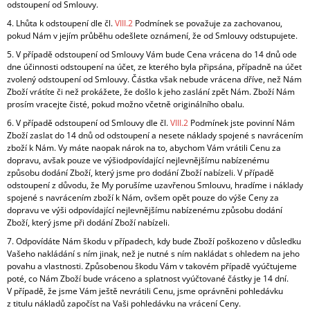
odstoupení od Smlouvy.
4. Lhůta k odstoupení dle čl.
VIII.2
Podmínek se považuje za zachovanou,
pokud Nám v jejím průběhu odešlete oznámení, že od Smlouvy odstupujete.
5. V případě odstoupení od Smlouvy Vám bude Cena vrácena do 14 dnů ode
dne účinnosti odstoupení na účet, ze kterého byla připsána, případně na účet
zvolený odstoupení od Smlouvy. Částka však nebude vrácena dříve, než Nám
Zboží vrátíte či než prokážete, že došlo k jeho zaslání zpět Nám. Zboží Nám
prosím vracejte čisté, pokud možno včetně originálního obalu.
6. V případě odstoupení od Smlouvy dle čl.
VIII.2
Podmínek jste povinní Nám
Zboží zaslat do 14 dnů od odstoupení a nesete náklady spojené s navrácením
zboží k Nám. Vy máte naopak nárok na to, abychom Vám vrátili Cenu za
dopravu, avšak pouze ve výši
odpovídající nejlevnějšímu nabízenému
způsobu dodání Zboží, který jsme pro dodání Zboží nabízeli. V případě
odstoupení z důvodu, že My porušíme uzavřenou Smlouvu, hradíme i náklady
spojené s navrácením zboží k Nám, ovšem opět pouze do výše Ceny za
dopravu ve výši
odpovídající nejlevnějšímu nabízenému způsobu dodání
Zboží, který jsme při dodání Zboží nabízeli.
7. Odpovídáte Nám škodu v případech, kdy bude Zboží poškozeno v důsledku
Vašeho nakládání s ním jinak, než je nutné s ním nakládat s ohledem na jeho
povahu a vlastnosti. Způsobenou škodu Vám v takovém případě vyúčtujeme
poté, co Nám Zboží bude vráceno a splatnost vyúčtované částky je 14 dní.
V případě, že jsme Vám ještě nevrátili Cenu, jsme oprávněni pohledávku
z titulu nákladů započíst na Vaši pohledávku na vrácení Ceny.