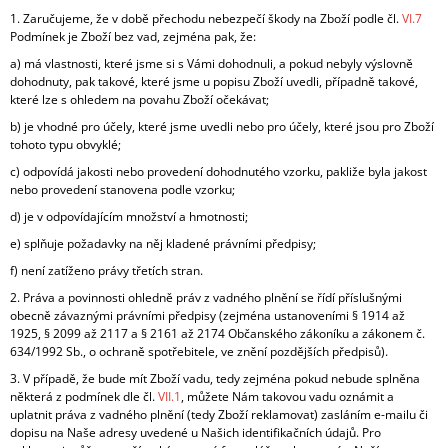
1.
Zaručujeme, že v době přechodu nebezpečí škody na Zboží podle čl.
VI.
7
Podmínek je Zboží bez vad, zejména pak, že:
a) má vlastnosti, které jsme si s Vámi dohodnuli, a pokud nebyly výslovně
dohodnuty, pak takové, které jsme u popisu Zboží uvedli, případně takové,
které lze s ohledem na povahu Zboží očekávat;
b) je vhodné pro účely, které jsme uvedli nebo pro účely, které jsou pro Zboží
tohoto typu obvyklé;
c) odpovídá jakosti nebo provedení dohodnutého vzorku, pakliže byla jakost
nebo provedení stanovena podle vzorku;
d) je v odpovídajícím množství a hmotnosti;
e) splňuje požadavky na něj kladené právními předpisy;
f) není zatíženo právy třetích stran.
2. Práva a povinnosti ohledně práv z vadného plnění se řídí příslušnými
obecně závaznými právními předpisy (zejména ustanoveními § 1914 až
1925, § 2099 až 2117 a § 2161 až 2174 Občanského zákoníku a zákonem č.
634/1992 Sb., o ochraně spotřebitele, ve znění pozdějších předpisů).
3. V případě, že bude mít Zboží vadu, tedy zejména pokud nebude splněna
některá z podmínek dle čl.
VII.1
, můžete Nám takovou vadu oznámit a
uplatnit práva z vadného plnění (tedy Zboží reklamovat) zasláním e-mailu či
dopisu na Naše adresy uvedené u Našich identifikačních údajů. Pro