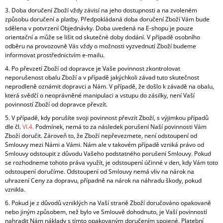
3. Doba doručení Zboží vždy závisí na jeho dostupnosti a na zvoleném
způsobu doručení a platby. Předpokládaná doba doručení Zboží Vám bude
sdělena v potvrzení Objednávky. Doba uvedená na E-shopu je pouze
orientační a může se lišit od skutečné doby dodání. V případě osobního
odběru na provozovně Vás vždy o možnosti vyzvednutí Zboží budeme
informovat prostřednictvím e-mailu.
4.
Po převzetí Zboží od dopravce je Vaše povinnost zkontrolovat
neporušenost obalu Zboží a v případě jakýchkoli závad tuto skutečnost
neprodleně oznámit dopravci a Nám. V případě, že došlo k závadě na obalu,
která svědčí o neoprávněné manipulaci a vstupu do zásilky, není Vaší
povinností Zboží od dopravce převzít.
5. V případě, kdy porušíte svoji povinnost převzít Zboží, s výjimkou případů
dle čl.
VI.
4.
Podmínek, nemá to za následek porušení Naší povinnosti Vám
Zboží doručit. Zároveň to, že Zboží nepřevezmete, není odstoupení od
Smlouvy mezi Námi a Vámi. Nám ale v takovém případě vzniká právo od
Smlouvy odstoupit z důvodu Vašeho podstatného porušení Smlouvy. Pokud
se rozhodneme tohoto práva využít, je odstoupení účinné v den, kdy Vám toto
odstoupení doručíme. Odstoupení od Smlouvy nemá vliv na nárok na
uhrazení Ceny za dopravu, případně na nárok na náhradu škody, pokud
vznikla.
6. Pokud je z důvodů vzniklých na Vaší straně Zboží doručováno opakovaně
nebo jiným způsobem, než bylo ve Smlouvě dohodnuto, je Vaší povinností
nahradit Nám náklady s tímto opakovaným doručením spojené. Platební