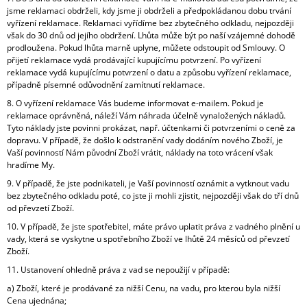
jsme reklamaci obdrželi, kdy jsme ji obdrželi a předpokládanou dobu trvání
vyřízení reklamace. Reklamaci vyřídíme bez zbytečného odkladu, nejpozději
však do 30 dnů od jejího obdržení. Lhůta může být po naší vzájemné dohodě
prodloužena. Pokud lhůta marně uplyne, můžete odstoupit od Smlouvy. O
přijetí reklamace vydá prodávající kupujícímu potvrzení. Po vyřízení
reklamace vydá kupujícímu potvrzení o datu a způsobu vyřízení reklamace,
případně písemné odůvodnění zamítnutí reklamace.
8. O vyřízení reklamace Vás budeme informovat e-mailem. Pokud je
reklamace oprávněná, náleží Vám náhrada účelně vynaložených nákladů.
Tyto náklady jste povinni prokázat, např. účtenkami či potvrzeními o ceně za
dopravu. V případě, že došlo k odstranění vady dodáním nového Zboží, je
Vaší povinností Nám původní Zboží vrátit, náklady na toto vrácení však
hradíme My.
9. V případě, že jste podnikateli, je Vaší povinností oznámit a vytknout vadu
bez zbytečného odkladu poté, co jste ji mohli zjistit, nejpozději však do tří dnů
od převzetí Zboží.
10. V případě, že jste spotřebitel, máte právo uplatit práva z vadného plnění u
vady, která se vyskytne u spotřebního Zboží ve lhůtě 24 měsíců od převzetí
Zboží.
11. Ustanovení ohledně práva z vad se nepoužijí v případě:
a) Zboží, které je prodávané za nižší Cenu, na vadu, pro kterou byla nižší
Cena ujednána;