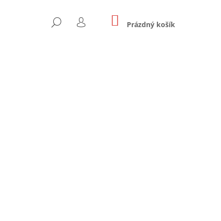
NÁKUPNÍ
HLEDAT
KOŠÍK
Prázdný košík
PŘIHLÁŠENÍ