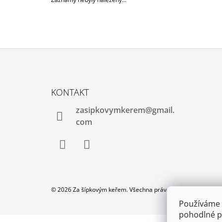
Z
Á
KONTAKT
P
zasipkovymkerem@gmail.
A
com
T
Í
Facebook
Instagram
© 2026 Za šípkovým keřem. Všechna práva vyhrazena.
Používáme 
pohodlné pr