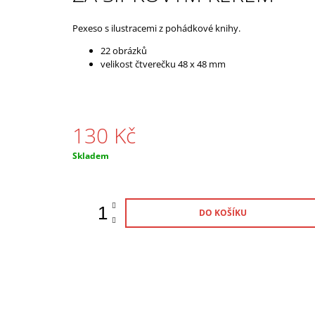
Pexeso s ilustracemi z pohádkové knihy.
22 obrázků
velikost čtverečku 48 x 48 mm
130 Kč
Měrná
Skladem
cena:
DO KOŠÍKU