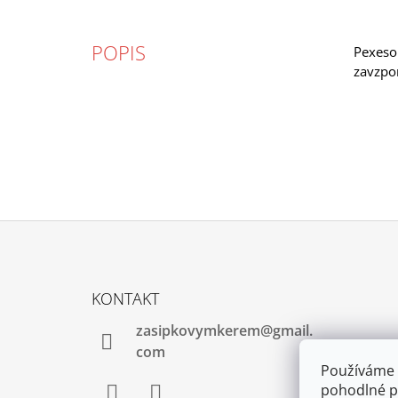
POPIS
Pexeso 
zavzpom
Z
Á
KONTAKT
P
zasipkovymkerem@gmail.
A
com
T
Používáme 
Í
pohodlné pr