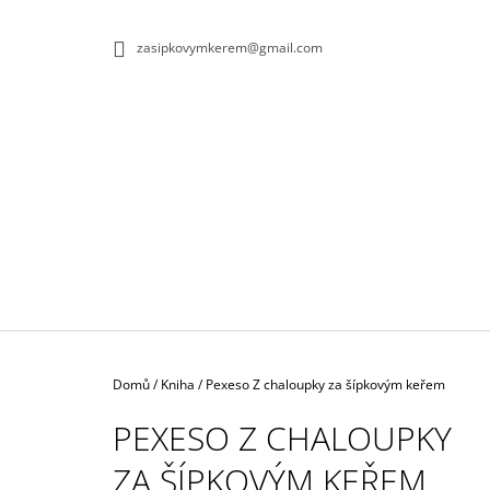
K
Přejít
na
O
ZPĚT
ZPĚT
zasipkovymkerem@gmail.com
obsah
DO
DO
Š
OBCHODU
OBCHODU
Í
K
Domů
/
Kniha
/
Pexeso Z chaloupky za šípkovým keřem
PEXESO Z CHALOUPKY
ZA ŠÍPKOVÝM KEŘEM